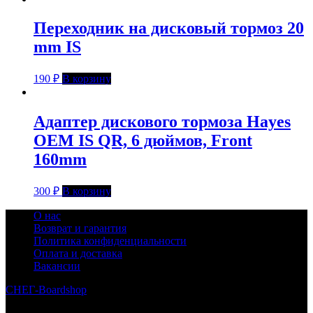
Переходник на дисковый тормоз 20
mm IS
190
₽
В корзину
Адаптер дискового тормоза Hayes
OEM IS QR, 6 дюймов, Front
160mm
300
₽
В корзину
О нас
Возврат и гарантия
Политика конфиденциальности
Оплата и доставка
Вакансии
СНЕГ-Boardshop
© 2010—2026
Интернет-магазин СНЕГ-Boardshop – продажа сноубордов,