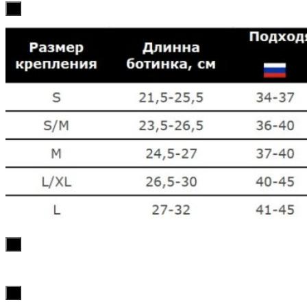
х
х
х