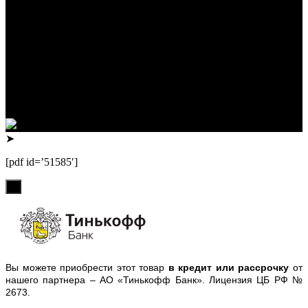
горных лыж, велосипедов, самокатов, лонгбордов,
скейтбордов, вейкбордов, одежды и обуви для сноуборда и
горных лыж.
Реквизиты:
ИП Лузин Евгений Сергеевич
ИНН 222312917700 / ОГРНИП 307222323900020
Юридический адрес: 656000, Алтайский край, г.Барнаул,
ул.Попова, д.96, кв.172
Телефон: +79132473122, +7(3852)532371
➤
[pdf id=’51585′]
х
Вы можете приобрести этот товар
в кредит или рассрочку
от
нашего партнера – АО «Тинькофф Банк». Лицензия ЦБ РФ №
2673.