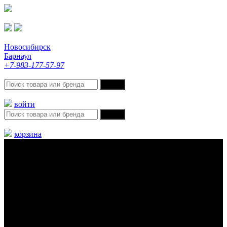
Новосибирск
Барнаул
+7-983-177-57-97
войти
корзина
Меню