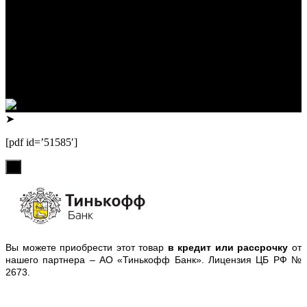
горных лыж.
Реквизиты:
ИП Лузин Евгений Сергеевич
ИНН 222312917700 / ОГРНИП 307222323900020
Юридический адрес: 656000, Алтайский край, г.Барнаул,
ул.Попова, д.96, кв.172
Телефон: +79132473122, +7(3852)532371
➤
[pdf id=’51585′]
х
Вы можете приобрести этот товар
в кредит или рассрочку
от
нашего партнера – АО «Тинькофф Банк». Лицензия ЦБ РФ №
2673.