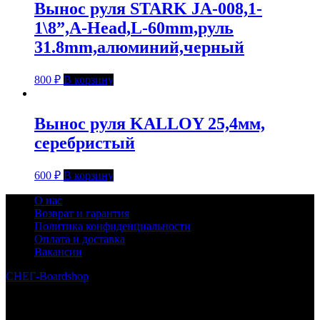
Вынос руля STARK JA-008,1-
1\8”,A-Head,L-60mm,руль
31.8mm,алюминий,черный
800
₽
В корзину
Вынос руля KALLOY 25,4мм,
серебристый
600
₽
В корзину
О нас
Возврат и гарантия
Политика конфиденциальности
Оплата и доставка
Вакансии
СНЕГ-Boardshop
© 2010—2026
Интернет-магазин СНЕГ-Boardshop – продажа сноубордов,
горных лыж, велосипедов, самокатов, лонгбордов,
скейтбордов, вейкбордов, одежды и обуви для сноуборда и