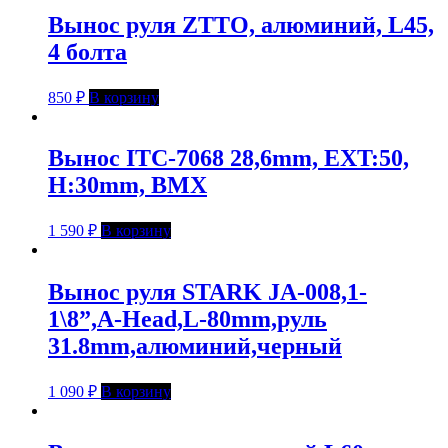
Вынос руля ZTTO, алюминий, L45,
4 болта
850
₽
В корзину
Вынос ITC-7068 28,6mm, EXT:50,
Н:30mm, BMX
1 590
₽
В корзину
Вынос руля STARK JA-008,1-
1\8”,A-Head,L-80mm,руль
31.8mm,алюминий,черный
1 090
₽
В корзину