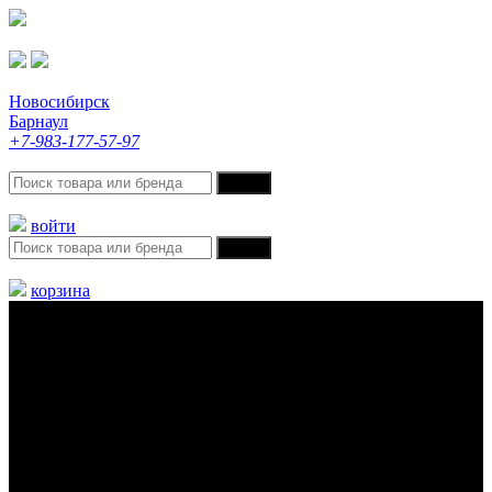
Новосибирск
Барнаул
+7-983-177-57-97
войти
корзина
Меню