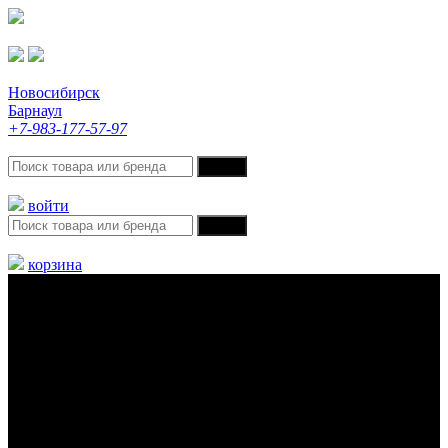
Новосибирск
Барнаул
+7-983-177-57-97
войти
корзина
Меню