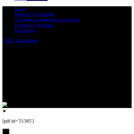
О нас
Возврат и гарантия
Политика конфиденциальности
Оплата и доставка
Вакансии
СНЕГ-Boardshop
© 2010—2026
Интернет-магазин СНЕГ-Boardshop – продажа сноубордов,
горных лыж, велосипедов, самокатов, лонгбордов,
скейтбордов, вейкбордов, одежды и обуви для сноуборда и
горных лыж.
Реквизиты:
ИП Лузин Евгений Сергеевич
ИНН 222312917700 / ОГРНИП 307222323900020
Юридический адрес: 656000, Алтайский край, г.Барнаул,
ул.Попова, д.96, кв.172
Телефон: +79132473122, +7(3852)532371
➤
[pdf id=’51585′]
х