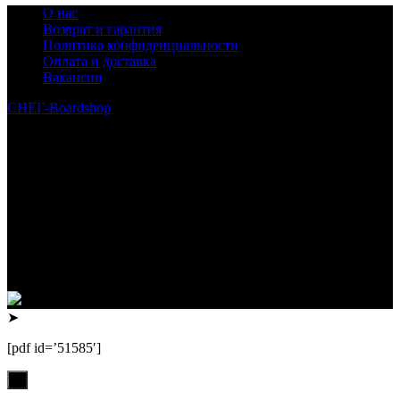
О нас
Возврат и гарантия
Политика конфиденциальности
Оплата и доставка
Вакансии
СНЕГ-Boardshop
© 2010—2026
Интернет-магазин СНЕГ-Boardshop – продажа сноубордов,
горных лыж, велосипедов, самокатов, лонгбордов,
скейтбордов, вейкбордов, одежды и обуви для сноуборда и
горных лыж.
Реквизиты:
ИП Лузин Евгений Сергеевич
ИНН 222312917700 / ОГРНИП 307222323900020
Юридический адрес: 656000, Алтайский край, г.Барнаул,
ул.Попова, д.96, кв.172
Телефон: +79132473122, +7(3852)532371
➤
[pdf id=’51585′]
х