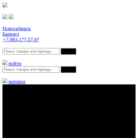
Новосибирск
Барнаул
+7-983-177-57-97
войти
корзина
Меню