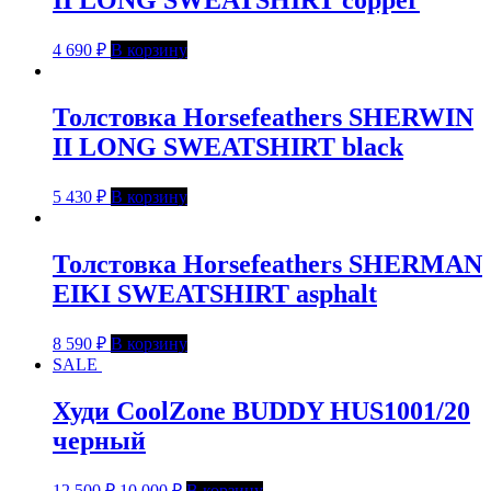
II LONG SWEATSHIRT copper
4 690
₽
В корзину
Толстовка Horsefeathers SHERWIN
II LONG SWEATSHIRT black
5 430
₽
В корзину
Толстовка Horsefeathers SHERMAN
EIKI SWEATSHIRT asphalt
8 590
₽
В корзину
SALE
Худи CoolZone BUDDY HUS1001/20
черный
12 500
₽
10 000
₽
В корзину