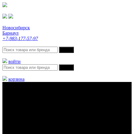
Новосибирск
Барнаул
+7-983-177-57-97
войти
корзина
Меню