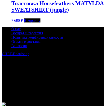
Толстовка Horsefeathers MATYLDA
SWEATSHIRT (jungle)
7 690
₽
В корзину
О нас
Возврат и гарантия
Политика конфиденциальности
Оплата и доставка
Вакансии
СНЕГ-Boardshop
© 2010—2026
Интернет-магазин СНЕГ-Boardshop – продажа сноубордов,
горных лыж, велосипедов, самокатов, лонгбордов,
скейтбордов, вейкбордов, одежды и обуви для сноуборда и
горных лыж.
Реквизиты:
ИП Лузин Евгений Сергеевич
ИНН 222312917700 / ОГРНИП 307222323900020
Юридический адрес: 656000, Алтайский край, г.Барнаул,
ул.Попова, д.96, кв.172
Телефон: +79132473122, +7(3852)532371