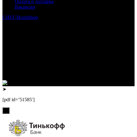
Оплата и доставка
Вакансии
СНЕГ-Boardshop
© 2010—2026
Интернет-магазин СНЕГ-Boardshop – продажа сноубордов,
горных лыж, велосипедов, самокатов, лонгбордов,
скейтбордов, вейкбордов, одежды и обуви для сноуборда и
горных лыж.
Реквизиты:
ИП Лузин Евгений Сергеевич
ИНН 222312917700 / ОГРНИП 307222323900020
Юридический адрес: 656000, Алтайский край, г.Барнаул,
ул.Попова, д.96, кв.172
Телефон: +79132473122, +7(3852)532371
➤
[pdf id=’51585′]
х