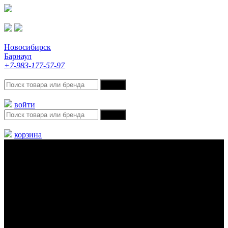
Новосибирск
Барнаул
+7-983-177-57-97
войти
корзина
Меню