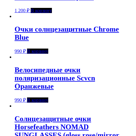
1 200
₽
В корзину
Очки солнцезащитные Chrome
Blue
990
₽
В корзину
Велосипедные очки
поляризационные Scvcn
Оранжевые
990
₽
В корзину
Солнцезащитные очки
Horsefeathers NOMAD
SUNGLASSES (gloss rose/mirror