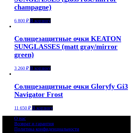
champagne)
6 800
₽
В корзину
Солнцезащитные очки KEATON
SUNGLASSES (matt gray/mirror
green)
3 260
₽
В корзину
Солнцезащитные очки Gloryfy Gi3
Navigator Frost
11 650
₽
В корзину
О нас
Возврат и гарантия
Политика конфиденциальности