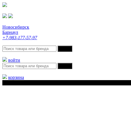
Новосибирск
Барнаул
+7-983-177-57-97
войти
корзина
Меню