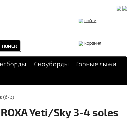
войти
корзина
онгборды
Сноуборды
Горные лыжи
s (б/р)
ROXA Yeti/Sky 3-4 soles