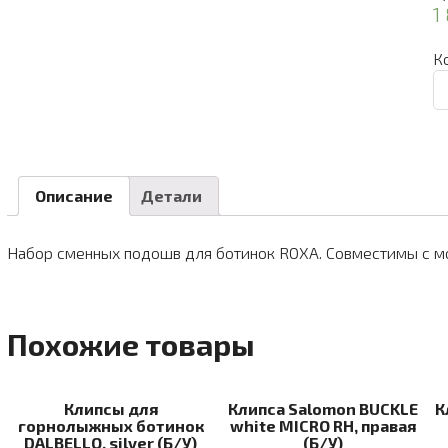
1
К
К
то
П
д
г/
л
Описание
Детали
б
R
Набор сменных подошв для ботинок ROXA. Совместимы с мод
Ye
3-
4
so
Похожие товары
(б
р)
Клипсы для
Клипса Salomon BUCKLE
К
горнолыжных ботинок
white MICRO RH, правая
DALBELLO, silver (Б/У)
(Б/У)