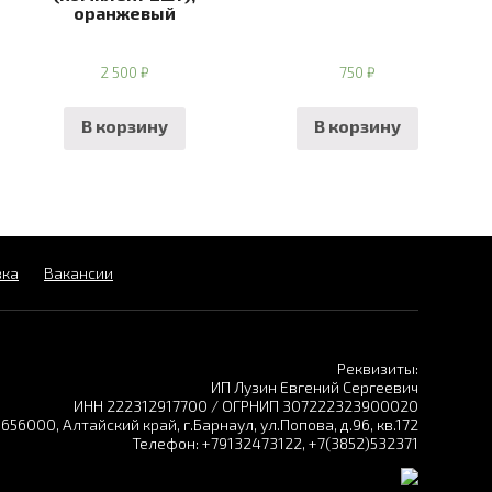
оранжевый
2 500
₽
750
₽
В корзину
В корзину
вка
Вакансии
Реквизиты:
ИП Лузин Евгений Сергеевич
ИНН 222312917700 / ОГРНИП 307222323900020
56000, Алтайский край, г.Барнаул, ул.Попова, д.96, кв.172
Телефон: +79132473122, +7(3852)532371