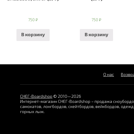
750
₽
750
₽
В корзину
В корзину
О нас
Возвра
СНЕГ-Boardshop
© 2010—2026
Интернет-магазин СНЕГ-Boardshop – продажа сноубордов
самокатов, лонгбордов, скейтбордов, вейкбордов, одежд
горных лыж.