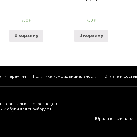
750
₽
750
₽
В корзину
В корзину
т и гарантия
Политика конфиденциальности
Оплата и доста
, горных лыж, велосипедов,
ы и обуви для сноуборда и
Юридический адрес: 6