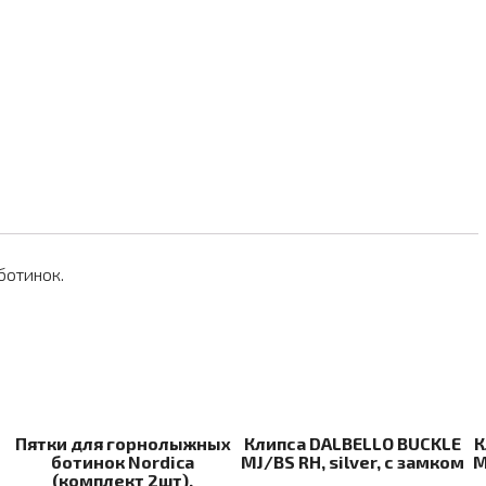
ботинок.
Пятки для горнолыжных
Клипса DALBELLO BUCKLE
К
ботинок Nordica
MJ/BS RH, silver, с замком
M
(комплект 2шт),