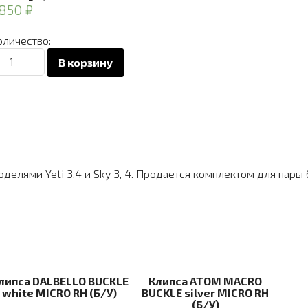
 850
₽
оличество:
оличество
В корзину
вара
одошва
ля
отинка
OXA
елями Yeti 3,4 и Sky 3, 4. Продается комплектом для пары 
ti/Sky
les
/
липса DALBELLO BUCKLE
Клипса ATOM MACRO
white MICRO RH (Б/У)
BUCKLE silver MICRO RH
(Б/У)