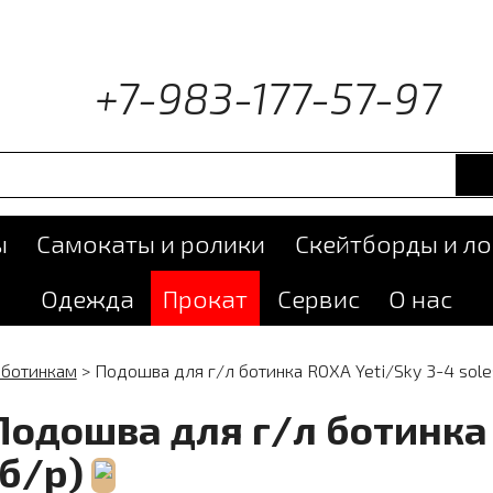
+7-983-177-57-97
ы
Самокаты и ролики
Скейтборды и л
Одежда
Прокат
Сервис
О нас
 ботинкам
>
Подошва для г/л ботинка ROXA Yeti/Sky 3-4 sole
Подошва для г/л ботинка 
(б/р)