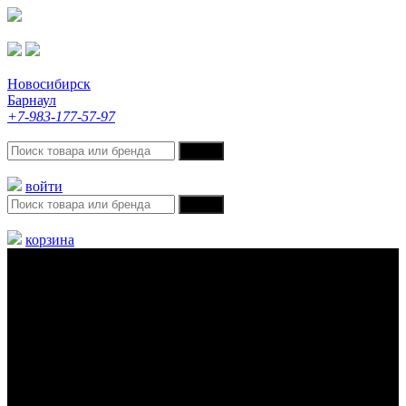
Новосибирск
Барнаул
+7-983-177-57-97
войти
корзина
Меню