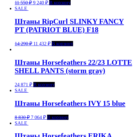
11 550
₽
9 240
₽
В корзину
SALE
Штаны RipCurl SLINKY FANCY
PT (PATRIOT BLUE) F18
14 290
₽
11 432
₽
В корзину
Штаны Horsefeathers 22/23 LOTTE
SHELL PANTS (storm gray)
24 871
₽
В корзину
SALE
Штаны Horsefeathers IVY 15 blue
8 830
₽
7 064
₽
В корзину
SALE
Штаны Horsefeathers ERIKA