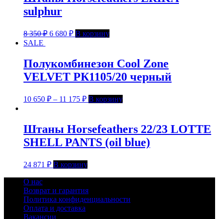
sulphur
8 350
₽
6 680
₽
В корзину
SALE
Полукомбинезон Cool Zone
VELVET РК1105/20 черный
10 650
₽
–
11 175
₽
В корзину
Штаны Horsefeathers 22/23 LOTTE
SHELL PANTS (oil blue)
24 871
₽
В корзину
О нас
Возврат и гарантия
Политика конфиденциальности
Оплата и доставка
Вакансии