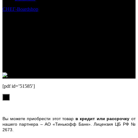
СНЕГ-Boardshop
© 2010—2026
Интернет-магазин СНЕГ-Boardshop – продажа сноубордов,
горных лыж, велосипедов, самокатов, лонгбордов,
скейтбордов, вейкбордов, одежды и обуви для сноуборда и
горных лыж.
Реквизиты:
ИП Лузин Евгений Сергеевич
ИНН 222312917700 / ОГРНИП 307222323900020
Юридический адрес: 656000, Алтайский край, г.Барнаул,
ул.Попова, д.96, кв.172
Телефон: +79132473122, +7(3852)532371
[pdf id=’51585′]
х
Вы можете приобрести этот товар
в кредит или рассрочку
от
нашего партнера – АО «Тинькофф Банк». Лицензия ЦБ РФ №
2673.