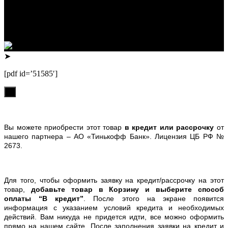
ИНН 222312917700 / ОГРНИП 307222323900020
Юридический адрес: 656000, Алтайский край, г.Барнаул,
ул.Попова, д.96, кв.172
Телефон: +79132473122, +7(3852)532371
➤
[pdf id=’51585′]
х
Вы можете приобрести этот товар
в кредит или рассрочку
от
нашего партнера – АО «Тинькофф Банк». Лицензия ЦБ РФ №
2673.
Для того, чтобы оформить заявку на кредит/рассрочку на этот
товар,
добавьте товар в Корзину и выберите способ
оплаты “В кредит”
. После этого на экране появится
информация с указанием условий кредита и необходимых
действий. Вам никуда не придется идти, все можно оформить
прямо на нашем сайте. После заполнения заявки на кредит и