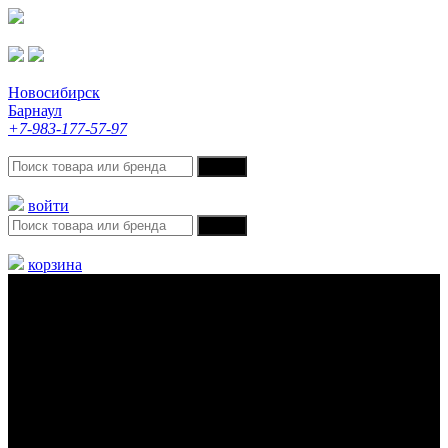
Новосибирск
Барнаул
+7-983-177-57-97
войти
корзина
Меню