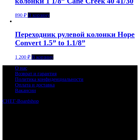
колонки 1 1/8” Cane Creek 40 41/30
890
₽
В корзину
Переходник рулевой колонки Hope
Convert 1.5” to 1.1/8”
1 200
₽
В корзину
О нас
Возврат и гарантия
Политика конфиденциальности
Оплата и доставка
Вакансии
СНЕГ-Boardshop
© 2010—2026
Интернет-магазин СНЕГ-Boardshop – продажа сноубордов,
горных лыж, велосипедов, самокатов, лонгбордов,
скейтбордов, вейкбордов, одежды и обуви для сноуборда и
горных лыж.
Реквизиты:
ИП Лузин Евгений Сергеевич