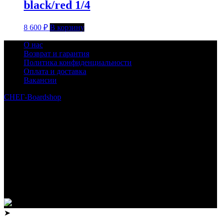
black/red 1/4
8 600
₽
В корзину
О нас
Возврат и гарантия
Политика конфиденциальности
Оплата и доставка
Вакансии
СНЕГ-Boardshop
© 2010—2026
Интернет-магазин СНЕГ-Boardshop – продажа сноубордов,
горных лыж, велосипедов, самокатов, лонгбордов,
скейтбордов, вейкбордов, одежды и обуви для сноуборда и
горных лыж.
Реквизиты:
ИП Лузин Евгений Сергеевич
ИНН 222312917700 / ОГРНИП 307222323900020
Юридический адрес: 656000, Алтайский край, г.Барнаул,
ул.Попова, д.96, кв.172
Телефон: +79132473122, +7(3852)532371
➤