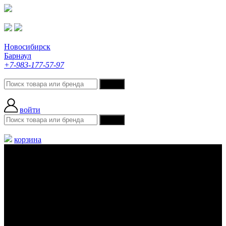
Новосибирск
Барнаул
+7-983-177-57-97
войти
корзина
Меню