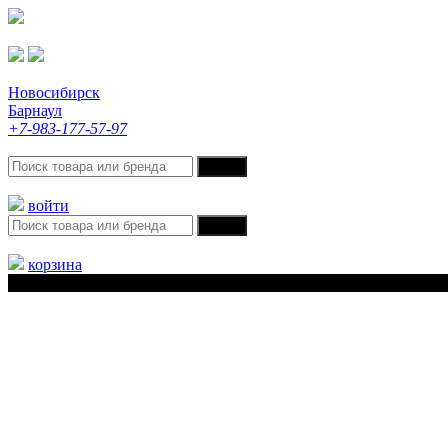
Новосибирск
Барнаул
+7-983-177-57-97
войти
корзина
Меню