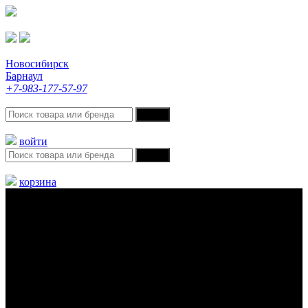
Новосибирск
Барнаул
+7-983-177-57-97
войти
корзина
Меню