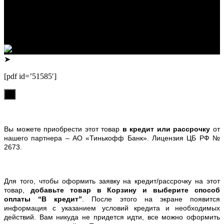
ИП Лузин Евгений Сергеевич
ИНН 222312917700 / ОГРНИП 307222323900020
Юридический адрес: 656000, Алтайский край, г.Барнаул,
ул.Попова, д.96, кв.172
Телефон: +79132473122, +7(3852)532371
➤
[pdf id=’51585′]
х
Вы можете приобрести этот товар
в кредит или рассрочку
от
нашего партнера – АО «Тинькофф Банк». Лицензия ЦБ РФ №
2673.
Для того, чтобы оформить заявку на кредит/рассрочку на этот
товар,
добавьте товар в Корзину и выберите способ
оплаты “В кредит”
. После этого на экране появится
информация с указанием условий кредита и необходимых
действий. Вам никуда не придется идти, все можно оформить