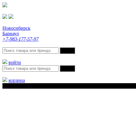
Новосибирск
Барнаул
+7-983-177-57-97
войти
корзина
Меню