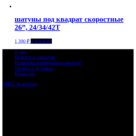
шатуны под квадрат скоростные
26”, 24/34/42T
1 300
₽
В корзину
О нас
Возврат и гарантия
Политика конфиденциальности
Оплата и доставка
Вакансии
СНЕГ-Boardshop
© 2010—2026
Интернет-магазин СНЕГ-Boardshop – продажа сноубордов,
горных лыж, велосипедов, самокатов, лонгбордов,
скейтбордов, вейкбордов, одежды и обуви для сноуборда и
горных лыж.
Реквизиты:
ИП Лузин Евгений Сергеевич
ИНН 222312917700 / ОГРНИП 307222323900020
Юридический адрес: 656000, Алтайский край, г.Барнаул,