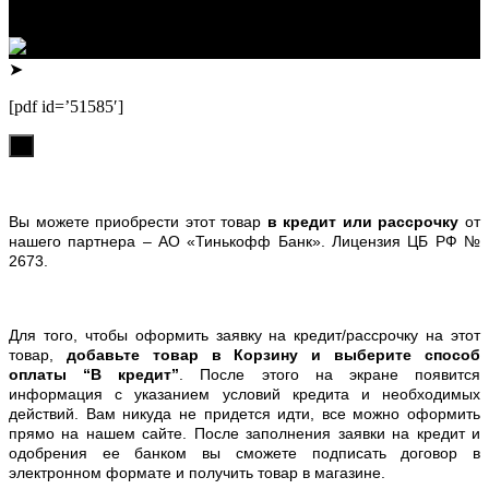
ул.Попова, д.96, кв.172
Телефон: +79132473122, +7(3852)532371
➤
[pdf id=’51585′]
х
Вы можете приобрести этот товар
в кредит или рассрочку
от
нашего партнера – АО «Тинькофф Банк». Лицензия ЦБ РФ №
2673.
Для того, чтобы оформить заявку на кредит/рассрочку на этот
товар,
добавьте товар в Корзину и выберите способ
оплаты “В кредит”
. После этого на экране появится
информация с указанием условий кредита и необходимых
действий. Вам никуда не придется идти, все можно оформить
прямо на нашем сайте. После заполнения заявки на кредит и
одобрения ее банком вы сможете подписать договор в
электронном формате и получить товар в магазине.