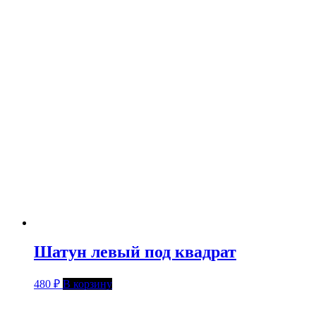
Шатун левый под квадрат
480
₽
В корзину