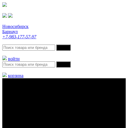
Новосибирск
Барнаул
+7-983-177-57-97
войти
корзина
Меню