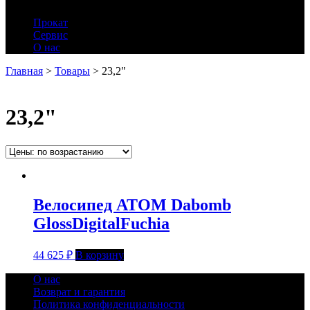
Прокат
Сервис
О нас
Главная
>
Товары
>
23,2"
23,2"
Велосипед ATOM Dabomb
GlossDigitalFuchia
44 625
₽
В корзину
О нас
Возврат и гарантия
Политика конфиденциальности