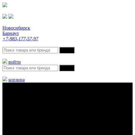
Новосибирск
Барнаул
+7-983-177-57-97
войти
корзина
Меню