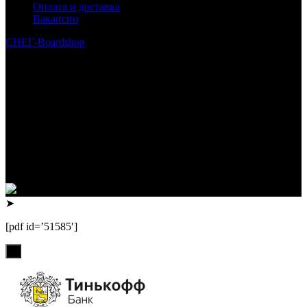
Оплата и доставка
Вакансии
СНЕГ-Boardshop
© 2010—2026
Интернет-магазин СНЕГ-Boardshop – продажа сноубордов,
горных лыж, велосипедов, самокатов, лонгбордов,
скейтбордов, вейкбордов, одежды и обуви для сноуборда и
горных лыж.
Реквизиты:
ИП Лузин Евгений Сергеевич
ИНН 222312917700 / ОГРНИП 307222323900020
Юридический адрес: 656000, Алтайский край, г.Барнаул,
ул.Попова, д.96, кв.172
Телефон: +79132473122, +7(3852)532371
➤
[pdf id=’51585′]
х