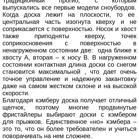
Традиционный прогиб, с которым
выпускались все первые модели сноубордов.
Когда доска лежит на плоскости, то ее
центральная часть изогнута кверху и не
соприкасается с поверхностью. Носок и хвост
также приподняты кверху, точек
соприкосновения с поверхностью в
ненагруженном состоянии две: одна ближе к
хвосту А, вторая – к носу В. В нагруженном
состоянии контактная длина доски со снегом
становится максимальной , что дает очень
точное управление и надежную закантовку
даже на самом жестком склоне и на высокой
скорости.
Благодаря кэмберу доска получает отличный
щелчок, поэтому многие продвинутые
фристайлеры выбирают доски с кэмбером
для прыжков. Единственное «но» кэмбера –
это то, что он более требователен и учиться
поворачивать на нем сложнее.