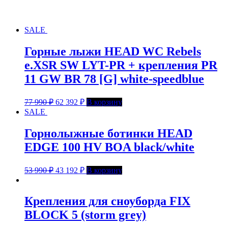
SALE
Горные лыжи HEAD WC Rebels
e.XSR SW LYT-PR + крепления PR
11 GW BR 78 [G] white-speedblue
77 990
₽
62 392
₽
В корзину
SALE
Горнолыжные ботинки HEAD
EDGE 100 HV BOA black/white
53 990
₽
43 192
₽
В корзину
Крепления для сноуборда FIX
BLOCK 5 (storm grey)