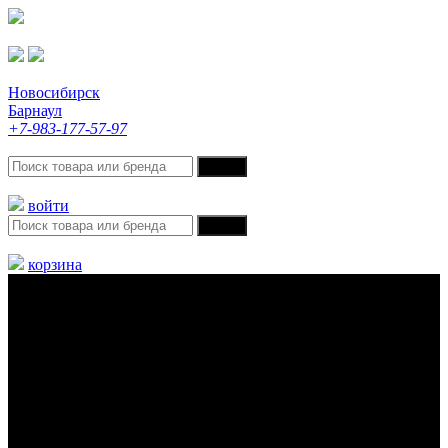
Новосибирск
Барнаул
+7-983-177-57-97
войти
корзина
Меню