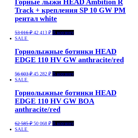
Горные лыжи HEAD Ambition R
Track + крепления SP 10 GW PM
рентал white
53 016
₽
42 413
₽
В корзину
SALE
Горнолыжные ботинки HEAD
EDGE 110 HV GW anthracite/red
56 603
₽
45 282
₽
В корзину
SALE
Горнолыжные ботинки HEAD
EDGE 110 HV GW BOA
anthracite/red
62 585
₽
50 068
₽
В корзину
SALE