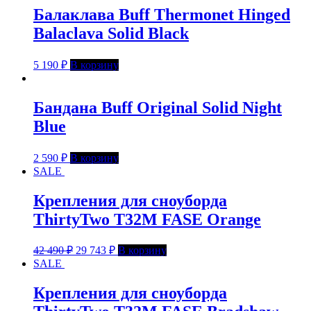
Балаклава Buff Thermonet Hinged
Balaclava Solid Black
5 190
₽
В корзину
Бандана Buff Original Solid Night
Blue
2 590
₽
В корзину
SALE
Крепления для сноуборда
ThirtyTwo T32M FASE Orange
42 490
₽
29 743
₽
В корзину
SALE
Крепления для сноуборда