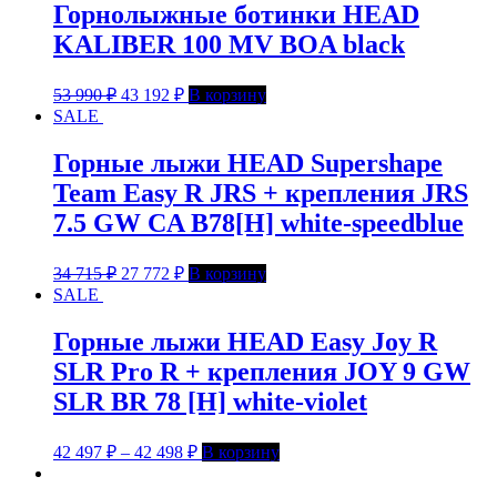
Горнолыжные ботинки HEAD
KALIBER 100 MV BOA black
53 990
₽
43 192
₽
В корзину
SALE
Горные лыжи HEAD Supershape
Team Easy R JRS + крепления JRS
7.5 GW CA B78[H] white-speedblue
34 715
₽
27 772
₽
В корзину
SALE
Горные лыжи HEAD Easy Joy R
SLR Pro R + крепления JOY 9 GW
SLR BR 78 [H] white-violet
42 497
₽
–
42 498
₽
В корзину