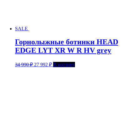
SALE
Горнолыжные ботинки HEAD
EDGE LYT XR W R HV grey
34 990
₽
27 992
₽
В корзину