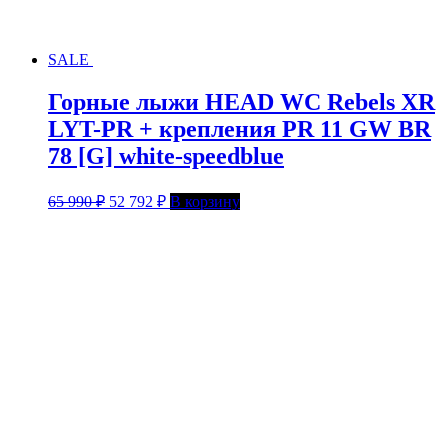
SALE
Горные лыжи HEAD WC Rebels XR
LYT-PR + крепления PR 11 GW BR
78 [G] white-speedblue
65 990
₽
52 792
₽
В корзину