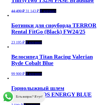
ThirtyTwo T32M FASE Bradshaw
44 490
₽
31 143
₽
В корзину
Ботинки для сноуборда TERROR
Rental FitGo (Black) FW24/25
23 195
₽
В корзину
Велосипед Titan Racing Valerian
Ryde Cobalt Blue
99 900
₽
В корзину
Горнолыжный шлем
LOSRAKETOS ENERGY BLUE
Есть вопрос? Я тут!