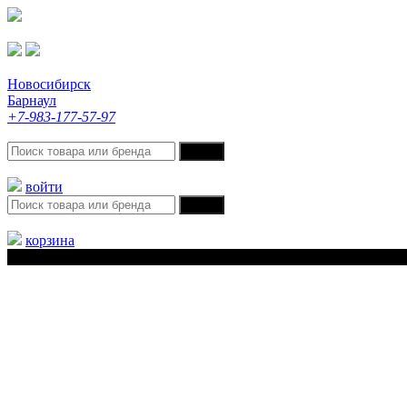
Новосибирск
Барнаул
+7-983-177-57-97
войти
корзина
Меню