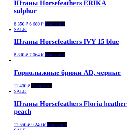
Штаны Horsefeathers ERIKA
sulphur
8 350
₽
6 680
₽
В корзину
SALE
Штаны Horsefeathers IVY 15 blue
8 830
₽
7 064
₽
В корзину
Горнолыжные брюки AD, черные
11 400
₽
В корзину
SALE
Штаны Horsefeathers Floria heather
peach
11 550
₽
9 240
₽
В корзину