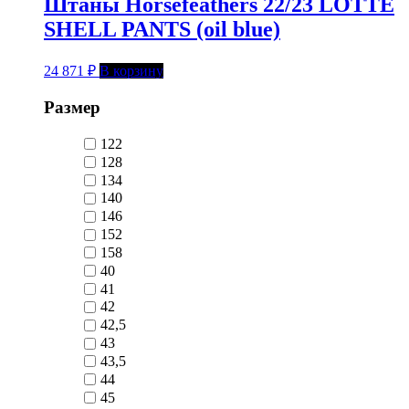
Штаны Horsefeathers 22/23 LOTTE
SHELL PANTS (oil blue)
24 871
₽
В корзину
Размер
122
128
134
140
146
152
158
40
41
42
42,5
43
43,5
44
45