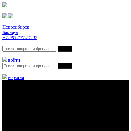
Новосибирск
Барнаул
+7-983-177-57-97
войти
корзина
Меню