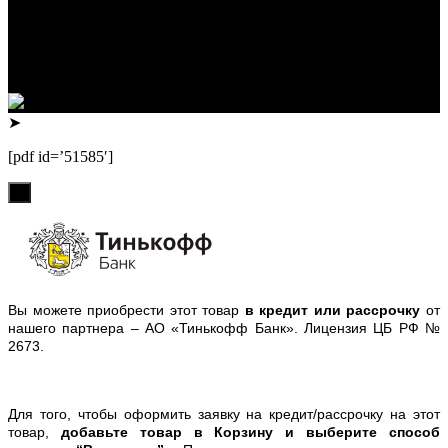
ИП Лузин Евгений Сергеевич
ИНН 222312917700 / ОГРНИП 307222323900020
Юридический адрес: 656000, Алтайский край, г.Барнаул,
ул.Попова, д.96, кв.172
Телефон: +79132473122, +7(3852)532371
➤
[pdf id=’51585′]
х
Вы можете приобрести этот товар
в кредит или рассрочку
от
нашего партнера – АО «Тинькофф Банк». Лицензия ЦБ РФ №
2673.
Для того, чтобы оформить заявку на кредит/рассрочку на этот
товар,
добавьте товар в Корзину и выберите способ