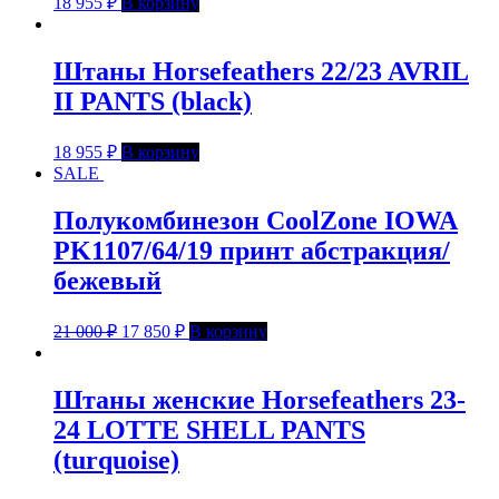
18 955
₽
В корзину
Штаны Horsefeathers 22/23 AVRIL
II PANTS (black)
18 955
₽
В корзину
SALE
Полукомбинезон CoolZone IOWA
PK1107/64/19 принт абстракция/
бежевый
21 000
₽
17 850
₽
В корзину
Штаны женские Horsefeathers 23-
24 LOTTE SHELL PANTS
(turquoise)