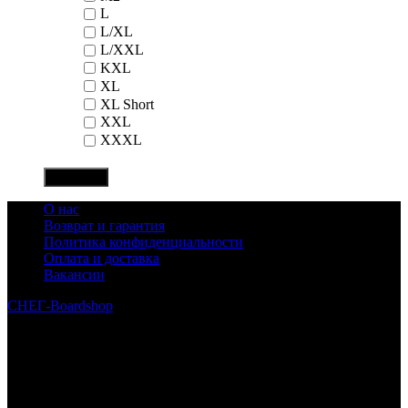
L
L/XL
L/XXL
KXL
XL
XL Short
XXL
XXXL
Показать
О нас
Возврат и гарантия
Политика конфиденциальности
Оплата и доставка
Вакансии
СНЕГ-Boardshop
© 2010—2026
Интернет-магазин СНЕГ-Boardshop – продажа сноубордов,
горных лыж, велосипедов, самокатов, лонгбордов,
скейтбордов, вейкбордов, одежды и обуви для сноуборда и
горных лыж.
Реквизиты: