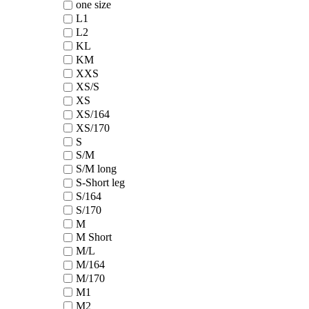
one size
L1
L2
KL
KM
XXS
XS/S
XS
XS/164
XS/170
S
S/M
S/M long
S-Short leg
S/164
S/170
M
M Short
M/L
M/164
M/170
M1
M2