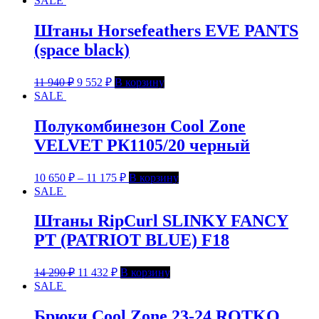
SALE
Штаны Horsefeathers EVE PANTS
(space black)
11 940
₽
9 552
₽
В корзину
SALE
Полукомбинезон Cool Zone
VELVET РК1105/20 черный
10 650
₽
–
11 175
₽
В корзину
SALE
Штаны RipCurl SLINKY FANCY
PT (PATRIOT BLUE) F18
14 290
₽
11 432
₽
В корзину
SALE
Брюки Cool Zone 23-24 ROTKO