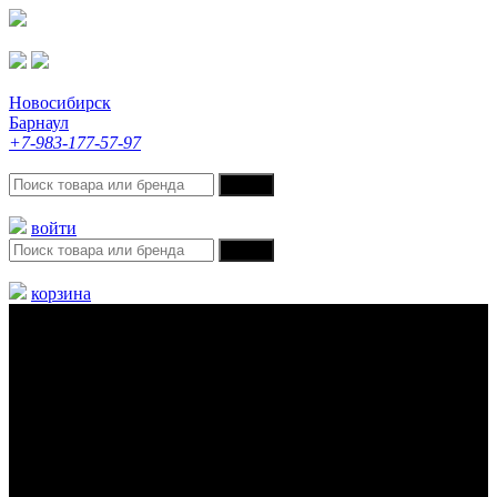
Новосибирск
Барнаул
+7-983-177-57-97
войти
корзина
Меню