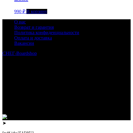
990
₽
В корзину
О нас
Возврат и гарантия
Политика конфиденциальности
Оплата и доставка
Вакансии
СНЕГ-Boardshop
© 2010—2026
Интернет-магазин СНЕГ-Boardshop – продажа сноубордов,
горных лыж, велосипедов, самокатов, лонгбордов,
скейтбордов, вейкбордов, одежды и обуви для сноуборда и
горных лыж.
Реквизиты:
ИП Лузин Евгений Сергеевич
ИНН 222312917700 / ОГРНИП 307222323900020
Юридический адрес: 656000, Алтайский край, г.Барнаул,
ул.Попова, д.96, кв.172
Телефон: +79132473122, +7(3852)532371
➤