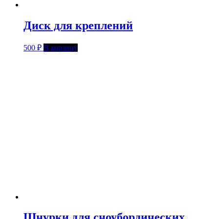
Диск для креплений
500
₽
В корзину
Шнурки для сноубордических