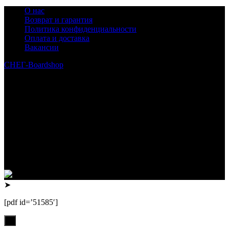
О нас
Возврат и гарантия
Политика конфиденциальности
Оплата и доставка
Вакансии
СНЕГ-Boardshop
© 2010—2026
Интернет-магазин СНЕГ-Boardshop – продажа сноубордов,
горных лыж, велосипедов, самокатов, лонгбордов,
скейтбордов, вейкбордов, одежды и обуви для сноуборда и
горных лыж.
Реквизиты:
ИП Лузин Евгений Сергеевич
ИНН 222312917700 / ОГРНИП 307222323900020
Юридический адрес: 656000, Алтайский край, г.Барнаул,
ул.Попова, д.96, кв.172
Телефон: +79132473122, +7(3852)532371
➤
[pdf id=’51585′]
х