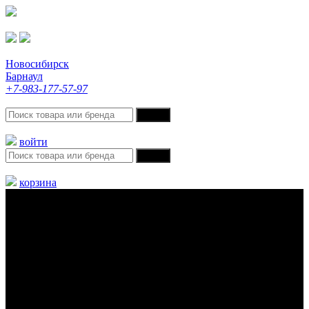
Новосибирск
Барнаул
+7-983-177-57-97
войти
корзина
Меню