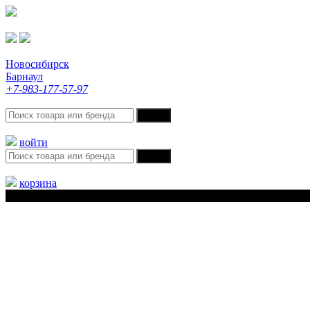
Новосибирск
Барнаул
+7-983-177-57-97
войти
корзина
Меню