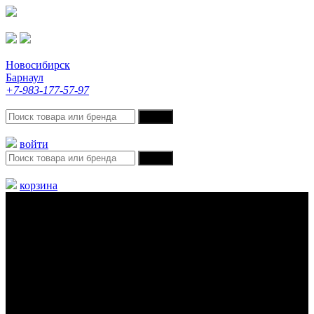
Новосибирск
Барнаул
+7-983-177-57-97
войти
корзина
Меню