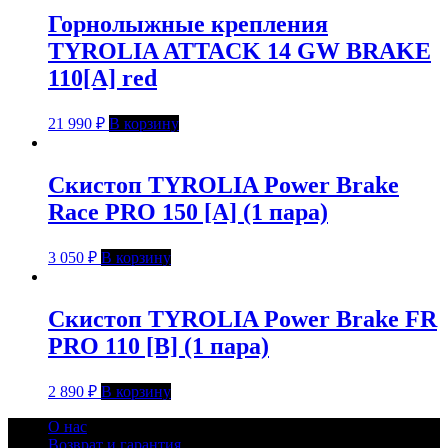
Горнолыжные крепления
TYROLIA ATTACK 14 GW BRAKE
110[A] red
21 990
₽
В корзину
Скистоп TYROLIA Power Brake
Race PRO 150 [A] (1 пара)
3 050
₽
В корзину
Скистоп TYROLIA Power Brake FR
PRO 110 [B] (1 пара)
2 890
₽
В корзину
О нас
Возврат и гарантия