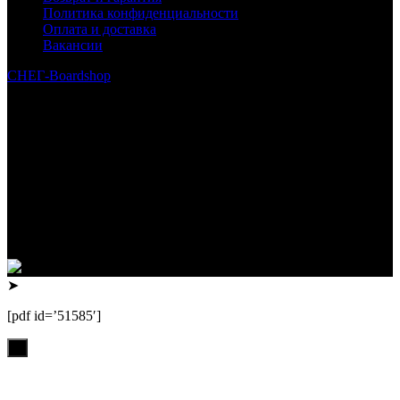
Политика конфиденциальности
Оплата и доставка
Вакансии
СНЕГ-Boardshop
© 2010—2026
Интернет-магазин СНЕГ-Boardshop – продажа сноубордов,
горных лыж, велосипедов, самокатов, лонгбордов,
скейтбордов, вейкбордов, одежды и обуви для сноуборда и
горных лыж.
Реквизиты:
ИП Лузин Евгений Сергеевич
ИНН 222312917700 / ОГРНИП 307222323900020
Юридический адрес: 656000, Алтайский край, г.Барнаул,
ул.Попова, д.96, кв.172
Телефон: +79132473122, +7(3852)532371
➤
[pdf id=’51585′]
х