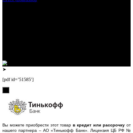
Интернет-магазин СНЕГ-Boardshop – продажа сноубордов,
горных лыж, велосипедов, самокатов, лонгбордов,
скейтбордов, вейкбордов, одежды и обуви для сноуборда и
горных лыж.
Реквизиты:
ИП Лузин Евгений Сергеевич
ИНН 222312917700 / ОГРНИП 307222323900020
Юридический адрес: 656000, Алтайский край, г.Барнаул,
ул.Попова, д.96, кв.172
Телефон: +79132473122, +7(3852)532371
➤
[pdf id=’51585′]
х
Вы можете приобрести этот товар
в кредит или рассрочку
от
нашего партнера – АО «Тинькофф Банк». Лицензия ЦБ РФ №