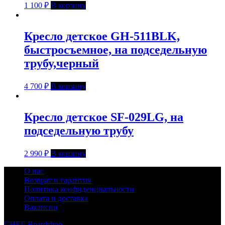
1 100
₽
В корзину
Кресло детское GH-511BLK,
быстросъемное, на подседельную
трубу,черный
4 700
₽
В корзину
Кресло детское SF-029LG, на
подседельную трубу
2 990
₽
В корзину
О нас
Возврат и гарантия
Политика конфиденциальности
Оплата и доставка
Вакансии
СНЕГ-Boardshop
© 2010—2026