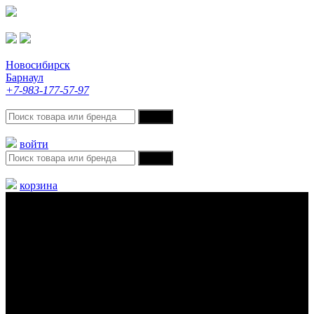
Новосибирск
Барнаул
+7-983-177-57-97
войти
корзина
Меню