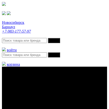
Новосибирск
Барнаул
+7-983-177-57-97
войти
корзина
Меню