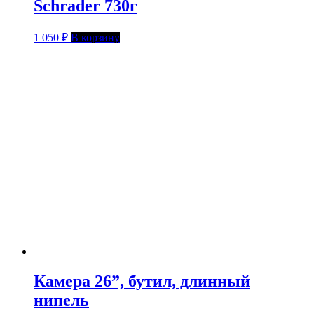
Schrader 730г
1 050
₽
В корзину
Камера 26”, бутил, длинный
нипель