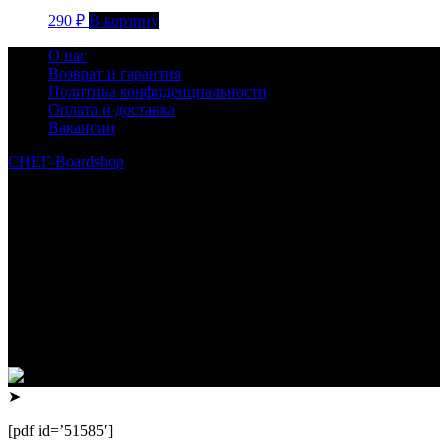
290
₽
В корзину
О нас
Возврат и гарантия
Политика конфиденциальности
Оплата и доставка
Вакансии
СНЕГ-Boardshop
© 2010—2026
Интернет-магазин СНЕГ-Boardshop – продажа сноубордов,
горных лыж, велосипедов, самокатов, лонгбордов,
скейтбордов, вейкбордов, одежды и обуви для сноуборда и
горных лыж.
Реквизиты:
ИП Лузин Евгений Сергеевич
ИНН 222312917700 / ОГРНИП 307222323900020
Юридический адрес: 656000, Алтайский край, г.Барнаул,
ул.Попова, д.96, кв.172
Телефон: +79132473122, +7(3852)532371
➤
[pdf id=’51585′]