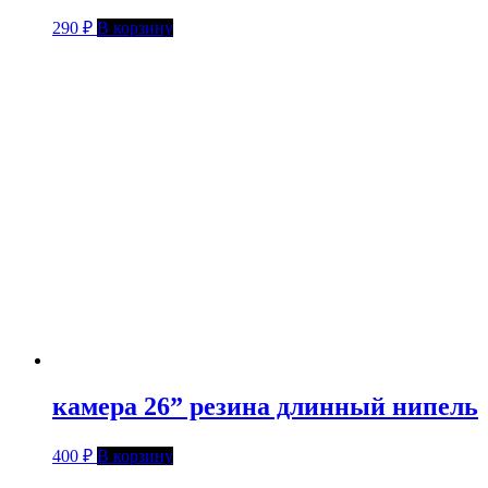
290
₽
В корзину
камера 26” резина длинный нипель
400
₽
В корзину