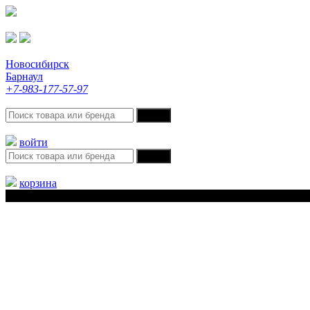
Новосибирск
Барнаул
+7-983-177-57-97
войти
корзина
Меню