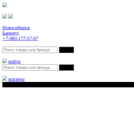
Новосибирск
Барнаул
+7-983-177-57-97
войти
корзина
Меню