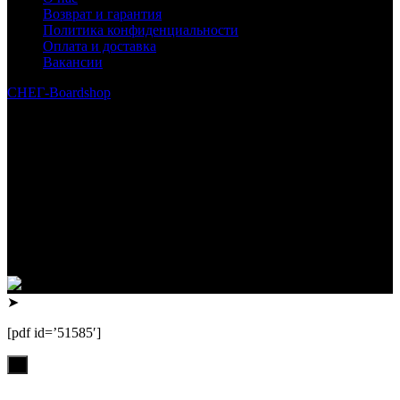
Возврат и гарантия
Политика конфиденциальности
Оплата и доставка
Вакансии
СНЕГ-Boardshop
© 2010—2026
Интернет-магазин СНЕГ-Boardshop – продажа сноубордов,
горных лыж, велосипедов, самокатов, лонгбордов,
скейтбордов, вейкбордов, одежды и обуви для сноуборда и
горных лыж.
Реквизиты:
ИП Лузин Евгений Сергеевич
ИНН 222312917700 / ОГРНИП 307222323900020
Юридический адрес: 656000, Алтайский край, г.Барнаул,
ул.Попова, д.96, кв.172
Телефон: +79132473122, +7(3852)532371
➤
[pdf id=’51585′]
х