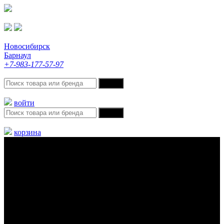
Новосибирск
Барнаул
+7-983-177-57-97
войти
корзина
Меню