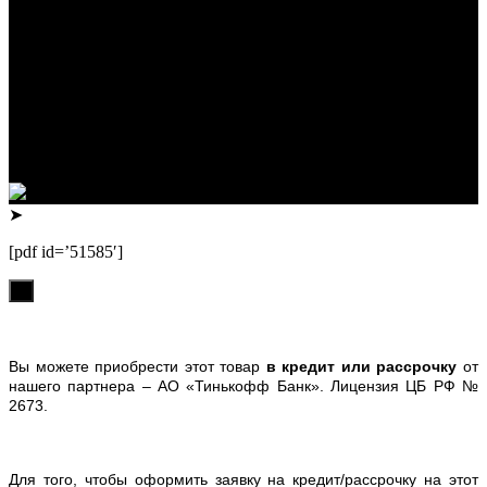
скейтбордов, вейкбордов, одежды и обуви для сноуборда и
горных лыж.
Реквизиты:
ИП Лузин Евгений Сергеевич
ИНН 222312917700 / ОГРНИП 307222323900020
Юридический адрес: 656000, Алтайский край, г.Барнаул,
ул.Попова, д.96, кв.172
Телефон: +79132473122, +7(3852)532371
➤
[pdf id=’51585′]
х
Вы можете приобрести этот товар
в кредит или рассрочку
от
нашего партнера – АО «Тинькофф Банк». Лицензия ЦБ РФ №
2673.
Для того, чтобы оформить заявку на кредит/рассрочку на этот