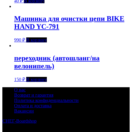
40
₽
В корзину
Машинка для очистки цепи BIKE
HAND YC-791
990
₽
В корзину
переходник (автошланг/на
велонипель)
150
₽
В корзину
О нас
Возврат и гарантия
Политика конфиденциальности
Оплата и доставка
Вакансии
СНЕГ-Boardshop
© 2010—2026
Интернет-магазин СНЕГ-Boardshop – продажа сноубордов,
горных лыж, велосипедов, самокатов, лонгбордов,