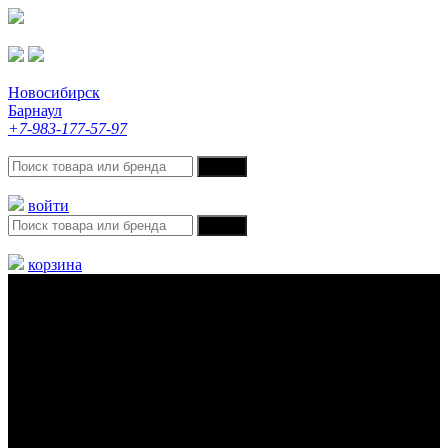
Новосибирск
Барнаул
+7-983-177-57-97
войти
корзина
Меню