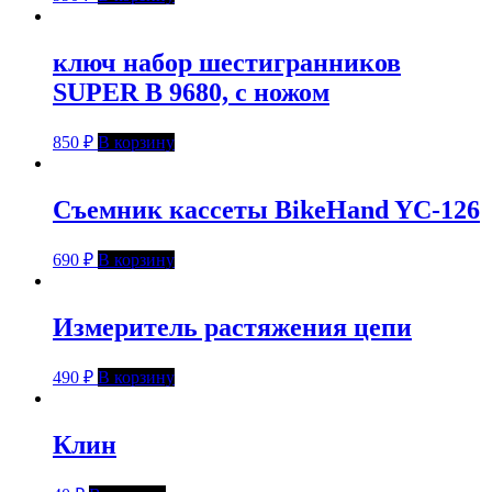
ключ набор шестигранников
SUPER B 9680, с ножом
850
₽
В корзину
Съемник кассеты BikeHand YC-126
690
₽
В корзину
Измеритель растяжения цепи
490
₽
В корзину
Клин