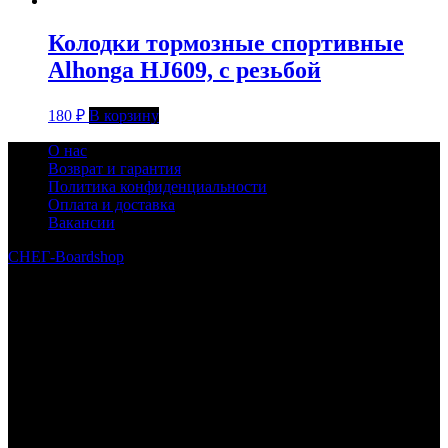
Колодки тормозные спортивные
Alhonga HJ609, с резьбой
180
₽
В корзину
О нас
Возврат и гарантия
Политика конфиденциальности
Оплата и доставка
Вакансии
СНЕГ-Boardshop
© 2010—2026
Интернет-магазин СНЕГ-Boardshop – продажа сноубордов,
горных лыж, велосипедов, самокатов, лонгбордов,
скейтбордов, вейкбордов, одежды и обуви для сноуборда и
горных лыж.
Реквизиты:
ИП Лузин Евгений Сергеевич
ИНН 222312917700 / ОГРНИП 307222323900020
Юридический адрес: 656000, Алтайский край, г.Барнаул,
ул.Попова, д.96, кв.172