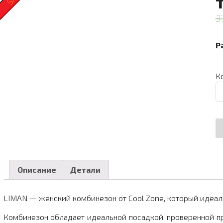
3
Р
К
К
то
К
C
L
K
т
а
Описание
Детали
л
LIMAN — женский комбинезон от Cool Zone, который идеаль
Комбинезон обладает идеальной посадкой, проверенной п