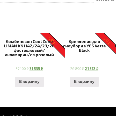
SALE
SALE
Комбинезон Cool Zone
Крепления для
LIMAN KN1142/24/23/26
сноуборда YES Vetta
фисташковый/
Black
аквамарин/св.розовый
37 100
₽
31 535
₽
26 890
₽
21 512
₽
В корзину
В корзину
вка
Вакансии