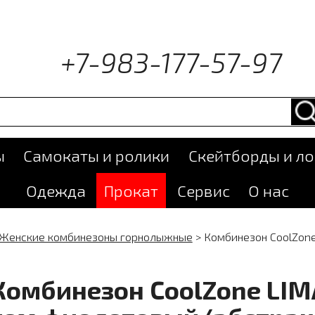
+7-983-177-57-97
ы
Самокаты и ролики
Скейтборды и л
Одежда
Прокат
Сервис
О нас
Женские комбинезоны горнолыжные
>
Комбинезон CoolZon
Комбинезон CoolZone LI