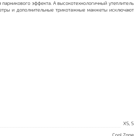
я парникового эффекта. А высокотехнологичный утеплитель
 гетры и дополнительные трикотажные манжеты исключают
XS, S
Cool Zone