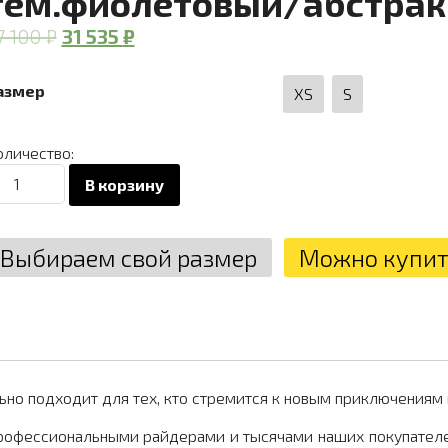
тем.фиолетовый/абстра
7 100
₽
31 535
₽
азмер
XS
S
оличество:
оличество
В корзину
вара
омбинезон
oolZone
Выбираем свой размер
Можно купить
IMAN
N1142/30/2/64/43
ем.фиолетовый/
бстракция/
авандовый
но подходит для тех, кто стремится к новым приключениям 
рофессиональными райдерами и тысячами наших покупателей