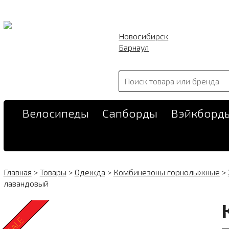
Новосибирск
Барнаул
Велосипеды
Сапборды
Вэйкборд
Главная
>
Товары
>
Одежда
>
Комбинезоны горнолыжные
>
лавандовый
SALE