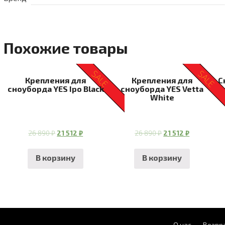
Похожие товары
SALE
SALE
Крепления для
Крепления для
С
сноуборда YES Ipo Black
сноуборда YES Vetta
White
26 890
₽
21 512
₽
26 890
₽
21 512
₽
В корзину
В корзину
О нас
Возвра