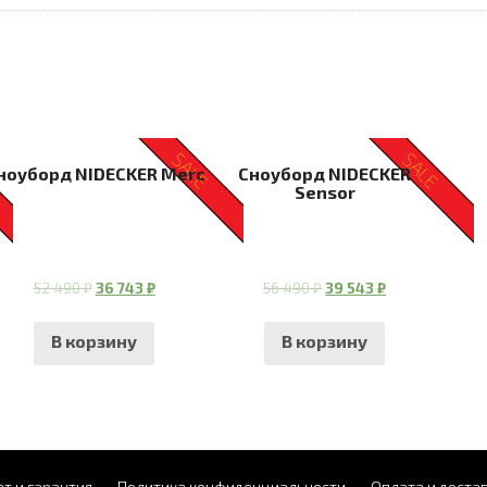
SALE
SALE
ноуборд NIDECKER Merc
Сноуборд NIDECKER
Sensor
52 490
₽
36 743
₽
56 490
₽
39 543
₽
В корзину
В корзину
т и гарантия
Политика конфиденциальности
Оплата и доста