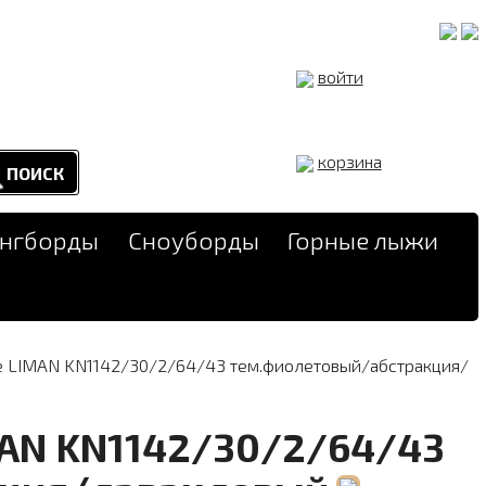
войти
корзина
онгборды
Сноуборды
Горные лыжи
e LIMAN KN1142/30/2/64/43 тем.фиолетовый/абстракция/
MAN KN1142/30/2/64/43