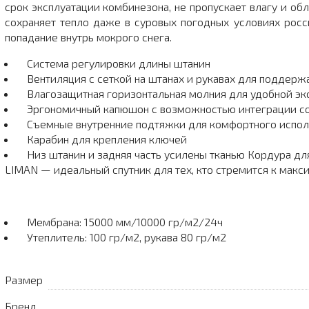
срок эксплуатации комбинезона, не пропускает влагу и о
сохраняет тепло даже в суровых погодных условиях рос
попадание внутрь мокрого снега.
Система регулировки длины штанин
Вентиляция с сеткой на штанах и рукавах для поддер
Влагозащитная горизонтальная молния для удобной эк
Эргономичный капюшон с возможностью интеграции 
Съемные внутренние подтяжки для комфортного испол
Карабин для крепления ключей
Низ штанин и задняя часть усилены тканью Кордура дл
LIMAN — идеальный спутник для тех, кто стремится к мак
Мембрана:
15000 мм/10000 гр/м2/24ч
Утеплитель:
100 гр/м2, рукава 80 гр/м2
Размер
Бренд