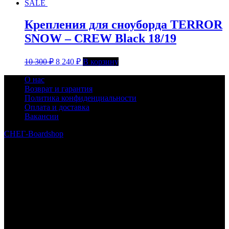
SALE
Крепления для сноуборда TERROR
SNOW – CREW Black 18/19
10 300
₽
8 240
₽
В корзину
О нас
Возврат и гарантия
Политика конфиденциальности
Оплата и доставка
Вакансии
СНЕГ-Boardshop
© 2010—2026
Интернет-магазин СНЕГ-Boardshop – продажа сноубордов,
горных лыж, велосипедов, самокатов, лонгбордов,
скейтбордов, вейкбордов, одежды и обуви для сноуборда и
горных лыж.
Реквизиты:
ИП Лузин Евгений Сергеевич
ИНН 222312917700 / ОГРНИП 307222323900020
Юридический адрес: 656000, Алтайский край, г.Барнаул,
ул.Попова, д.96, кв.172