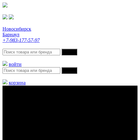
Новосибирск
Барнаул
+7-983-177-57-97
войти
корзина
Меню