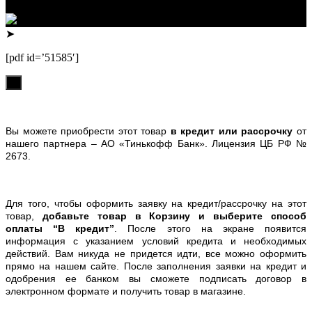
Телефон: +79132473122, +7(3852)532371
➤
[pdf id=’51585′]
х
Вы можете приобрести этот товар
в кредит или рассрочку
от
нашего партнера – АО «Тинькофф Банк». Лицензия ЦБ РФ №
2673.
Для того, чтобы оформить заявку на кредит/рассрочку на этот
товар,
добавьте товар в Корзину и выберите способ
оплаты “В кредит”
. После этого на экране появится
информация с указанием условий кредита и необходимых
действий. Вам никуда не придется идти, все можно оформить
прямо на нашем сайте. После заполнения заявки на кредит и
одобрения ее банком вы сможете подписать договор в
электронном формате и получить товар в магазине.