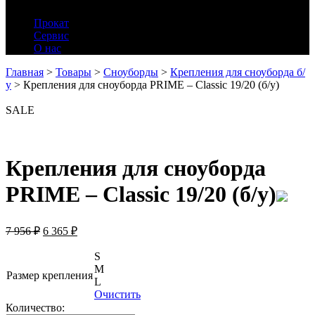
Прокат
Сервис
О нас
Главная
>
Товары
>
Сноуборды
>
Крепления для сноуборда б/
у
>
Крепления для сноуборда PRIME – Classic 19/20 (б/у)
SALE
Крепления для сноуборда
PRIME – Classic 19/20 (б/у)
7 956
₽
6 365
₽
S
M
Размер крепления
L
Очистить
Количество: