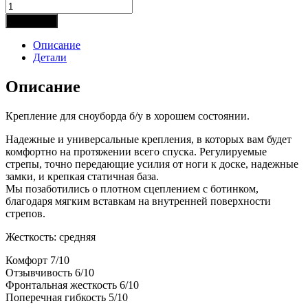
Количество
товара
В корзину
Крепления
для
Описание
сноуборда
Детали
PRIME
-
Описание
Classic
19/20
Крепление для сноуборда б/у в хорошем состоянии.
(б/
у)
Надежные и универсальные крепления, в которых вам будет
комфортно на протяжении всего спуска. Регулируемые
стрепы, точно передающие усилия от ноги к доске, надежные
замки, и крепкая статичная база.
Мы позаботились о плотном сцеплением с ботинком,
благодаря мягким вставкам на внутренней поверхности
стрепов.
Жесткость: средняя
Комфорт 7/10
Отзывчивость 6/10
Фронтальная жесткость 6/10
Поперечная гибкость 5/10