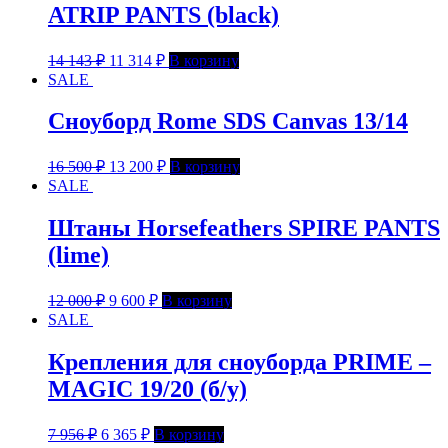
ATRIP PANTS (black)
14 143
₽
11 314
₽
В корзину
SALE
Сноуборд Rome SDS Canvas 13/14
16 500
₽
13 200
₽
В корзину
SALE
Штаны Horsefeathers SPIRE PANTS
(lime)
12 000
₽
9 600
₽
В корзину
SALE
Крепления для сноуборда PRIME –
MAGIC 19/20 (б/у)
7 956
₽
6 365
₽
В корзину