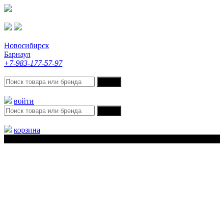
Новосибирск
Барнаул
+7-983-177-57-97
войти
корзина
Меню