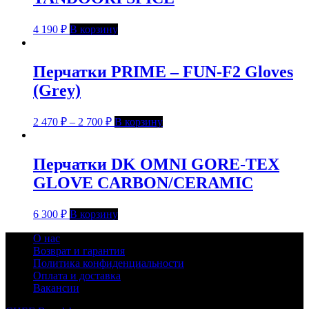
4 190
₽
В корзину
Перчатки PRIME – FUN-F2 Gloves
(Grey)
2 470
₽
–
2 700
₽
В корзину
Перчатки DK OMNI GORE-TEX
GLOVE CARBON/CERAMIC
6 300
₽
В корзину
О нас
Возврат и гарантия
Политика конфиденциальности
Оплата и доставка
Вакансии