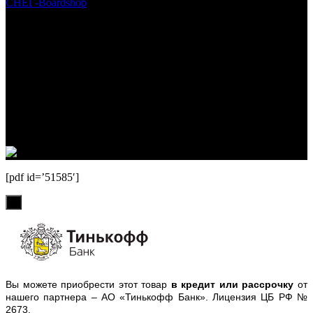
СНЕГ-Boardshop
© 2010—2026
Интернет-магазин СНЕГ-Boardshop – продажа сноубордов,
горных лыж, велосипедов, самокатов, лонгбордов,
скейтбордов, вейкбордов, одежды и обуви для сноуборда и
горных лыж.
Реквизиты:
ИП Лузин Евгений Сергеевич
ИНН 222312917700 / ОГРНИП 307222323900020
Юридический адрес: 656000, Алтайский край, г.Барнаул,
ул.Попова, д.96, кв.172
Телефон: +79132473122, +7(3852)532371
[pdf id=’51585′]
х
Вы можете приобрести этот товар
в кредит или рассрочку
от
нашего партнера – АО «Тинькофф Банк». Лицензия ЦБ РФ №
2673.