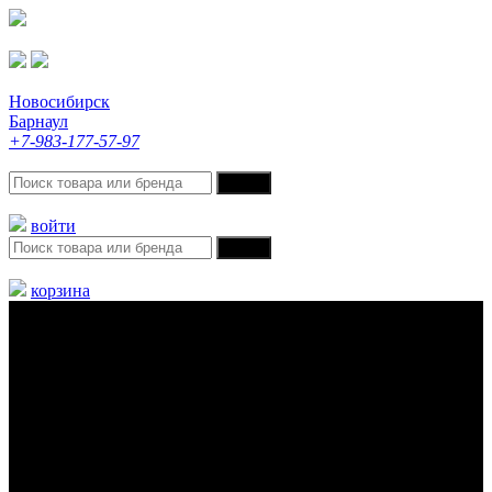
Новосибирск
Барнаул
+7-983-177-57-97
войти
корзина
Меню