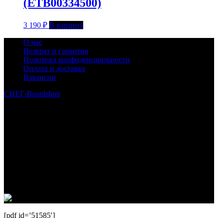
(ETB00334500)
3 190
₽
В корзину
О нас
Возврат и гарантия
Политика конфиденциальности
Оплата и доставка
Вакансии
СНЕГ-Boardshop
© 2010—2026
Интернет-магазин СНЕГ-Boardshop – продажа сноубордов,
горных лыж, велосипедов, самокатов, лонгбордов,
скейтбордов, вейкбордов, одежды и обуви для сноуборда и
горных лыж.
Реквизиты:
ИП Лузин Евгений Сергеевич
ИНН 222312917700 / ОГРНИП 307222323900020
Юридический адрес: 656000, Алтайский край, г.Барнаул,
ул.Попова, д.96, кв.172
Телефон: +79132473122, +7(3852)532371
[pdf id=’51585′]