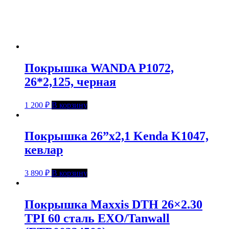
Покрышка WANDA P1072,
26*2,125, черная
1 200
₽
В корзину
Покрышка 26”х2,1 Kenda K1047,
кевлар
3 890
₽
В корзину
Покрышка Maxxis DTH 26×2.30
TPI 60 сталь EXO/Tanwall