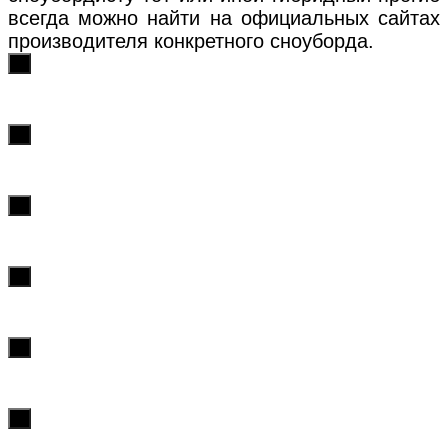
всегда можно найти на официальных сайтах
производителя конкретного сноуборда.
х
х
х
х
х
х