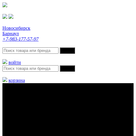
Новосибирск
Барнаул
+7-983-177-57-97
войти
корзина
Меню