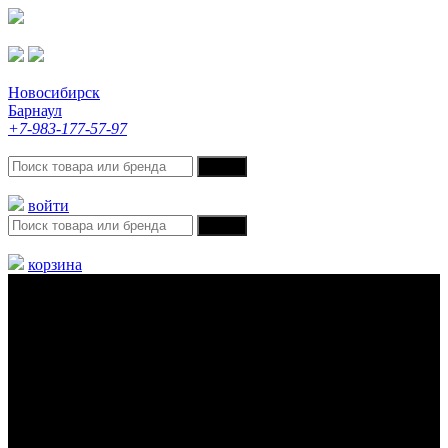
Новосибирск
Барнаул
+7-983-177-57-97
войти
корзина
Меню