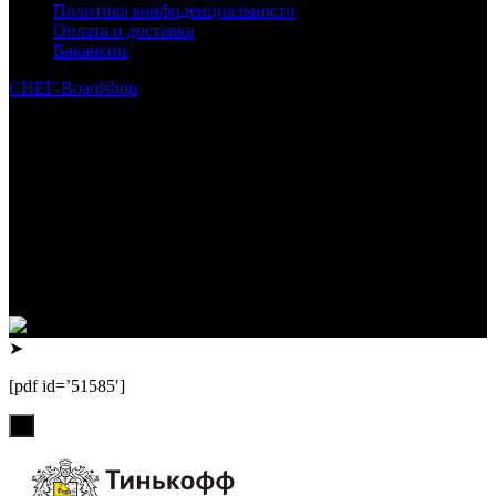
Политика конфиденциальности
Оплата и доставка
Вакансии
СНЕГ-Boardshop
© 2010—2026
Интернет-магазин СНЕГ-Boardshop – продажа сноубордов,
горных лыж, велосипедов, самокатов, лонгбордов,
скейтбордов, вейкбордов, одежды и обуви для сноуборда и
горных лыж.
Реквизиты:
ИП Лузин Евгений Сергеевич
ИНН 222312917700 / ОГРНИП 307222323900020
Юридический адрес: 656000, Алтайский край, г.Барнаул,
ул.Попова, д.96, кв.172
Телефон: +79132473122, +7(3852)532371
➤
[pdf id=’51585′]
х