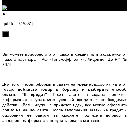
Телефон: +79132473122, +7(3852)532371
➤
[pdf id=’51585′]
х
Вы можете приобрести этот товар
в кредит или рассрочку
от
нашего партнера – АО «Тинькофф Банк». Лицензия ЦБ РФ №
2673.
Для того, чтобы оформить заявку на кредит/рассрочку на этот
товар,
добавьте товар в Корзину и выберите способ
оплаты “В кредит”
. После этого на экране появится
информация с указанием условий кредита и необходимых
действий. Вам никуда не придется идти, все можно оформить
прямо на нашем сайте. После заполнения заявки на кредит и
одобрения ее банком вы сможете подписать договор в
электронном формате и получить товар в магазине.