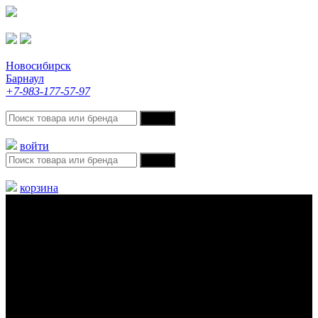
Новосибирск
Барнаул
+7-983-177-57-97
войти
корзина
Меню