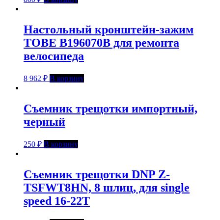
Настольный кронштейн-зажим
TOBE B196070B для ремонта
велосипеда
8 962
₽
В корзину
Съемник трещотки импортный,
черный
250
₽
В корзину
Съемник трещотки DNP Z-
TSFWT8HN, 8 шлиц, для single
speed 16-22T