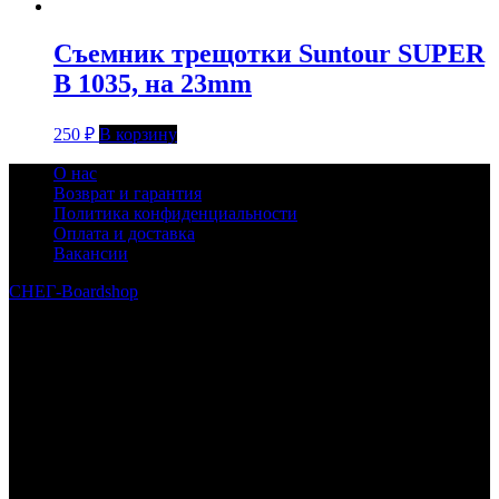
Съемник трещотки Suntour SUPER
B 1035, на 23mm
250
₽
В корзину
О нас
Возврат и гарантия
Политика конфиденциальности
Оплата и доставка
Вакансии
СНЕГ-Boardshop
© 2010—2026
Интернет-магазин СНЕГ-Boardshop – продажа сноубордов,
горных лыж, велосипедов, самокатов, лонгбордов,
скейтбордов, вейкбордов, одежды и обуви для сноуборда и
горных лыж.
Реквизиты:
ИП Лузин Евгений Сергеевич
ИНН 222312917700 / ОГРНИП 307222323900020
Юридический адрес: 656000, Алтайский край, г.Барнаул,
ул.Попова, д.96, кв.172