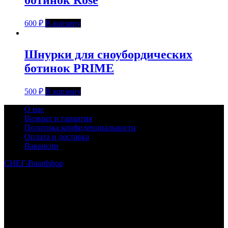
ботинок Rose
600
₽
В корзину
Шнурки для сноубордических
ботинок PRIME
500
₽
В корзину
О нас
Возврат и гарантия
Политика конфиденциальности
Оплата и доставка
Вакансии
СНЕГ-Boardshop
© 2010—2026
Интернет-магазин СНЕГ-Boardshop – продажа сноубордов,
горных лыж, велосипедов, самокатов, лонгбордов,
скейтбордов, вейкбордов, одежды и обуви для сноуборда и
горных лыж.
Реквизиты:
ИП Лузин Евгений Сергеевич