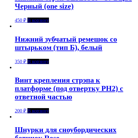
Черный (one size)
450
₽
В корзину
Нижний зубчатый ремешок со
штырьком (тип Б), белый
350
₽
В корзину
Винт крепления стрэпа к
платформе (под отвертку PH2) с
ответной частью
200
₽
В корзину
Шнурки для сноубордических