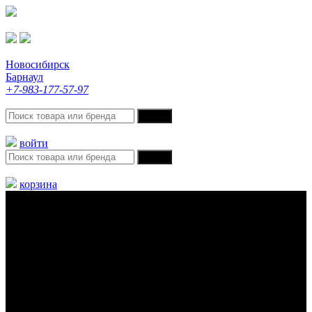
Новосибирск
Барнаул
+7-983-177-57-97
войти
корзина
Меню