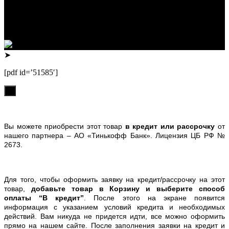
ИНН 222312917700 / ОГРНИП 307222323900020
Юридический адрес: 656000, Алтайский край, г.Барнаул,
ул.Попова, д.96, кв.172
Телефон: +79132473122, +7(3852)532371
➤
[pdf id=’51585′]
х
Вы можете приобрести этот товар
в кредит или рассрочку
от
нашего партнера – АО «Тинькофф Банк». Лицензия ЦБ РФ №
2673.
Для того, чтобы оформить заявку на кредит/рассрочку на этот
товар,
добавьте товар в Корзину и выберите способ
оплаты “В кредит”
. После этого на экране появится
информация с указанием условий кредита и необходимых
действий. Вам никуда не придется идти, все можно оформить
прямо на нашем сайте. После заполнения заявки на кредит и