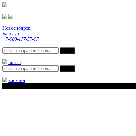
Новосибирск
Барнаул
+7-983-177-57-97
войти
корзина
Меню