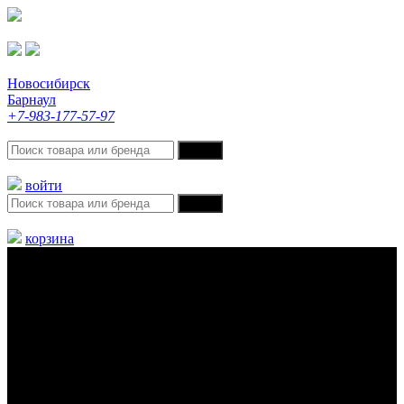
Новосибирск
Барнаул
+7-983-177-57-97
войти
корзина
Меню