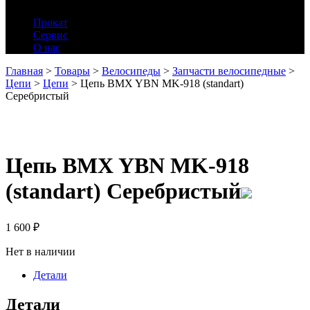
Прокат
Сервис
О нас
Главная
>
Товары
>
Велосипеды
>
Запчасти велосипедные
>
Цепи
>
Цепи
>
Цепь BMX YBN MK-918 (standart)
Серебристый
Цепь BMX YBN MK-918
(standart) Серебристый
1 600
₽
Нет в наличии
Детали
Детали