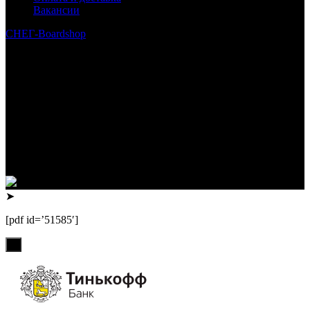
Вакансии
СНЕГ-Boardshop
© 2010—2026
Интернет-магазин СНЕГ-Boardshop – продажа сноубордов,
горных лыж, велосипедов, самокатов, лонгбордов,
скейтбордов, вейкбордов, одежды и обуви для сноуборда и
горных лыж.
Реквизиты:
ИП Лузин Евгений Сергеевич
ИНН 222312917700 / ОГРНИП 307222323900020
Юридический адрес: 656000, Алтайский край, г.Барнаул,
ул.Попова, д.96, кв.172
Телефон: +79132473122, +7(3852)532371
➤
[pdf id=’51585′]
х