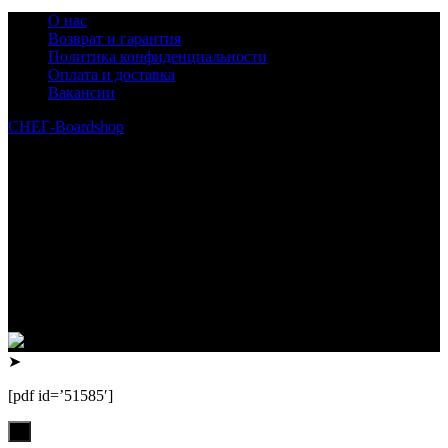
О нас
Возврат и гарантия
Политика конфиденциальности
Оплата и доставка
Вакансии
СНЕГ-Boardshop
© 2010—2026
Интернет-магазин СНЕГ-Boardshop – продажа сноубордов,
горных лыж, велосипедов, самокатов, лонгбордов,
скейтбордов, вейкбордов, одежды и обуви для сноуборда и
горных лыж.
Реквизиты:
ИП Лузин Евгений Сергеевич
ИНН 222312917700 / ОГРНИП 307222323900020
Юридический адрес: 656000, Алтайский край, г.Барнаул,
ул.Попова, д.96, кв.172
Телефон: +79132473122, +7(3852)532371
➤
[pdf id=’51585′]
х