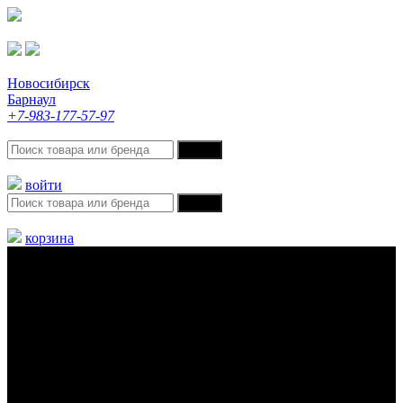
Новосибирск
Барнаул
+7-983-177-57-97
войти
корзина
Меню