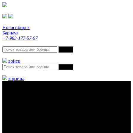
Новосибирск
Барнаул
+7-983-177-57-97
войти
корзина
Меню