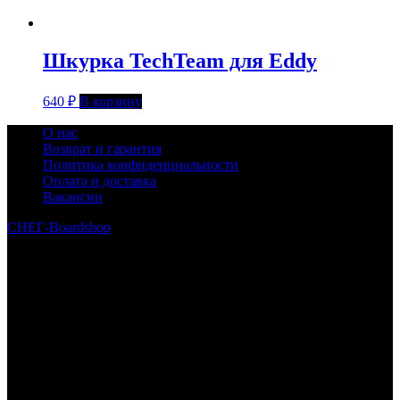
Шкурка TechTeam для Eddy
640
₽
В корзину
О нас
Возврат и гарантия
Политика конфиденциальности
Оплата и доставка
Вакансии
СНЕГ-Boardshop
© 2010—2026
Интернет-магазин СНЕГ-Boardshop – продажа сноубордов,
горных лыж, велосипедов, самокатов, лонгбордов,
скейтбордов, вейкбордов, одежды и обуви для сноуборда и
горных лыж.
Реквизиты:
ИП Лузин Евгений Сергеевич
ИНН 222312917700 / ОГРНИП 307222323900020
Юридический адрес: 656000, Алтайский край, г.Барнаул,
ул.Попова, д.96, кв.172