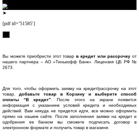
Телефон: +79132473122, +7(3852)532371
➤
[pdf id=’51585′]
х
Вы можете приобрести этот товар
в кредит или рассрочку
от
нашего партнера – АО «Тинькофф Банк». Лицензия ЦБ РФ №
2673.
Для того, чтобы оформить заявку на кредит/рассрочку на этот
товар,
добавьте товар в Корзину и выберите способ
оплаты “В кредит”
. После этого на экране появится
информация с указанием условий кредита и необходимых
действий. Вам никуда не придется идти, все можно оформить
прямо на нашем сайте. После заполнения заявки на кредит и
одобрения ее банком вы сможете подписать договор в
электронном формате и получить товар в магазине.