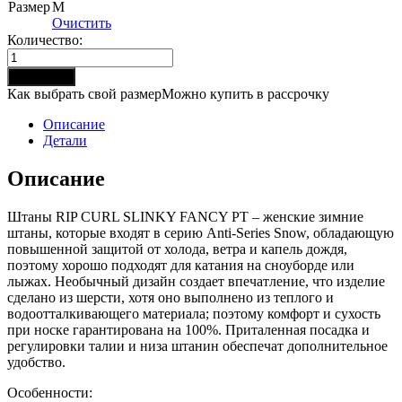
Размер
M
Очистить
Количество:
Количество
товара
В корзину
Штаны
Как выбрать свой размер
Можно купить в рассрочку
RipCurl
SLINKY
Описание
FANCY
Детали
PT
(PATRIOT
Описание
BLUE)
F18
Штаны RIP CURL SLINKY FANCY PT – женские зимние
штаны, которые входят в серию Anti-Series Snow, обладающую
повышенной защитой от холода, ветра и капель дождя,
поэтому хорошо подходят для катания на сноуборде или
лыжах. Необычный дизайн создает впечатление, что изделие
сделано из шерсти, хотя оно выполнено из теплого и
водоотталкивающего материала; поэтому комфорт и сухость
при носке гарантирована на 100%. Приталенная посадка и
регулировки талии и низа штанин обеспечат дополнительное
удобство.
Особенности: