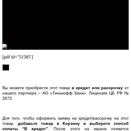
горных лыж.
Реквизиты:
ИП Лузин Евгений Сергеевич
ИНН 222312917700 / ОГРНИП 307222323900020
Юридический адрес: 656000, Алтайский край, г.Барнаул,
ул.Попова, д.96, кв.172
Телефон: +79132473122, +7(3852)532371
[pdf id=’51585′]
х
Вы можете приобрести этот товар
в кредит или рассрочку
от
нашего партнера – АО «Тинькофф Банк». Лицензия ЦБ РФ №
2673.
Для того, чтобы оформить заявку на кредит/рассрочку на этот
товар,
добавьте товар в Корзину и выберите способ
оплаты “В кредит”
. После этого на экране появится