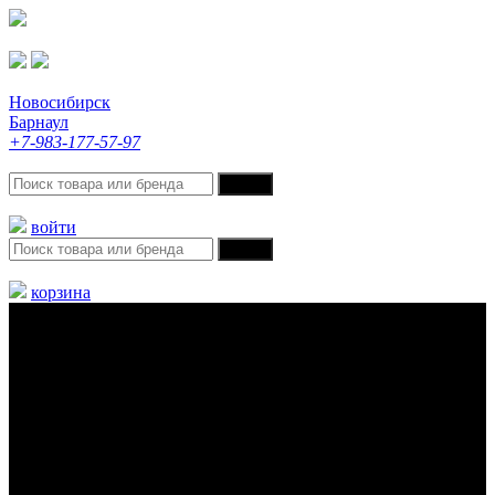
Новосибирск
Барнаул
+7-983-177-57-97
войти
корзина
Меню