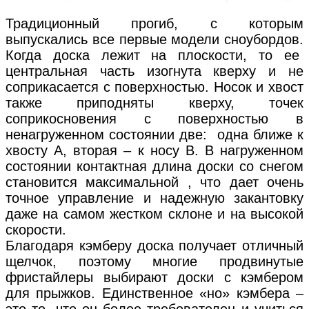
Традиционный прогиб, с которым
выпускались все первые модели сноубордов.
Когда доска лежит на плоскости, то ее
центральная часть изогнута кверху и не
соприкасается с поверхностью. Носок и хвост
также приподняты кверху, точек
соприкосновения с поверхностью в
ненагруженном состоянии две: одна ближе к
хвосту А, вторая – к носу В. В нагруженном
состоянии контактная длина доски со снегом
становится максимальной , что дает очень
точное управление и надежную закантовку
даже на самом жестком склоне и на высокой
скорости.
Благодаря кэмберу доска получает отличный
щелчок, поэтому многие продвинутые
фристайлеры выбирают доски с кэмбером
для прыжков. Единственное «но» кэмбера –
это то, что он более требователен и учиться