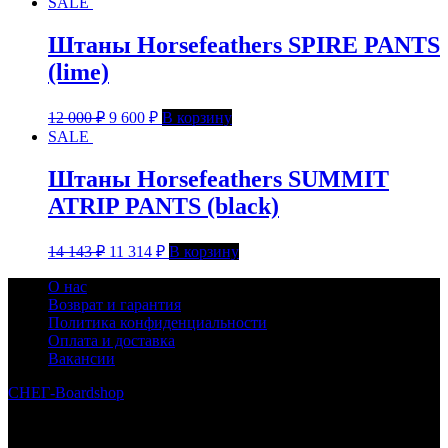
SALE
Штаны Horsefeathers SPIRE PANTS
(lime)
12 000
₽
9 600
₽
В корзину
SALE
Штаны Horsefeathers SUMMIT
ATRIP PANTS (black)
14 143
₽
11 314
₽
В корзину
О нас
Возврат и гарантия
Политика конфиденциальности
Оплата и доставка
Вакансии
СНЕГ-Boardshop
© 2010—2026
Интернет-магазин СНЕГ-Boardshop – продажа сноубордов,
горных лыж, велосипедов, самокатов, лонгбордов,
скейтбордов, вейкбордов, одежды и обуви для сноуборда и